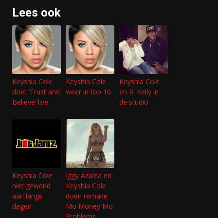
Lees ook
Keyshia Cole
Keyshia Cole
Keyshia Cole
doet ‘Trust and
weer in top 10
en R. Kelly in
Believe’ live
de studio
Keyshia Cole
Iggy Azalea en
niet gewend
Keyshia Cole
aan lange
doen remake
dagen
Mo Money Mo
Problems