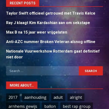
RECENT POSTS
Taylor Swift officieel getrouwd met Travis Kelce
Ray J klaagt Kim Kardashian aan om sekstape
Max B na 15 jaar weer vrijgelaten
Anti-AZC nummer Broken Veteran alsnog offline
Nationale Vuurwerkshow Rotterdam gaat definitief
niet door
Search
for:
MORE ABOUT…
2017
aanhouding
adult
alright
arnhems gewijs
ballon
best rap group