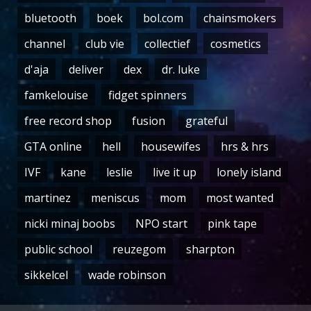
bluetooth
boek
bol.com
chainsmokers
channel
club vie
collectief
cosmetics
d'aja
deliver
dex
dr. luke
famkelouise
fidget spinners
free record shop
fusion
grateful
GTA online
hell
housewifes
hrs & hrs
IVF
kane
leslie
live it up
lonely island
martinez
meniscus
mom
most wanted
nicki minaj boobs
NPO start
pink tape
public school
reuzegom
sharpton
sikkelcel
wade robinson