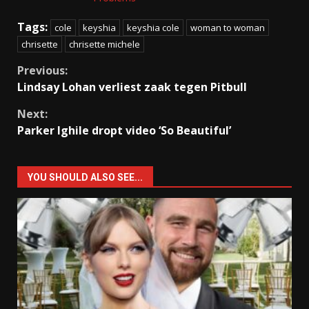
Tags:
cole
keyshia
keyshia cole
woman to woman
chrisette
chrisette michele
Continue
Previous:
Lindsay Lohan verliest zaak tegen Pitbull
Reading
Next:
Parker Ighile dropt video ‘So Beautiful’
YOU SHOULD ALSO SEE...