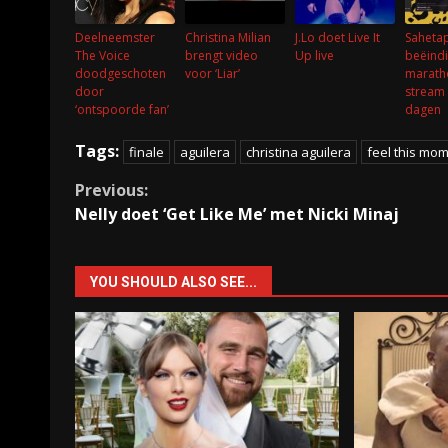
Deelneemster
Christina Milian
J.Lo doet Live It
Saheta
The Voice
brengt video
Up live
beëindi
doodgeschoten
voor ‘Liar’
marath
door
stream
‘ontspoorde fan’
dagen
Tags:
finale
aguilera
christina aguilera
feel this mo
Continue
Previous:
Nelly doet ‘Get Like Me’ met Nicki Minaj
Reading
YOU SHOULD ALSO SEE...