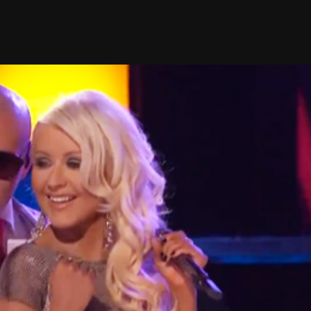
Taylor Swift officieel getrouwd met Travis
Kelce
1 month ago