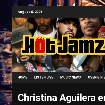
Skip
August 6, 2026
to
content
HOME
LISTEN LIVE
MUSIC NEWS
OVERIG N
Christina Aguilera en