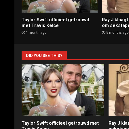
Taylor Swift officieel getrouwd
Ray J klaag
met Travis Kelce
om sekstap
1 month ago
9 months ago
DID YOU SEE THIS?
Taylor Swift officieel getrouwd met
Ray J kl
Travis Kelce
sekstap