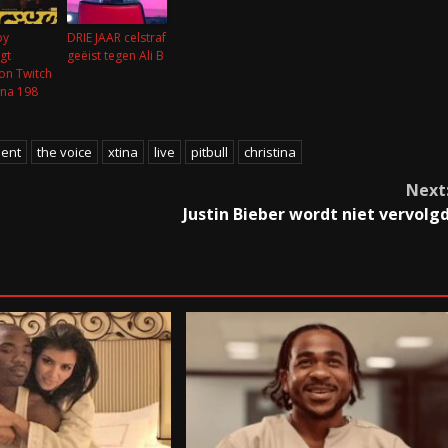
py
DRIE JAAR celstraf
gt
geëist tegen Ali B
on Twitch
 na 198
ment
the voice
xtina
live
pitbull
christina
Next
Justin Bieber wordt niet vervolg