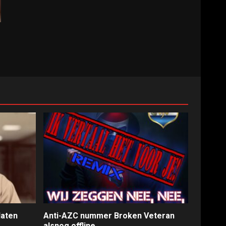
laten
Anti-AZC nummer Broken Veteran
alsnog offline