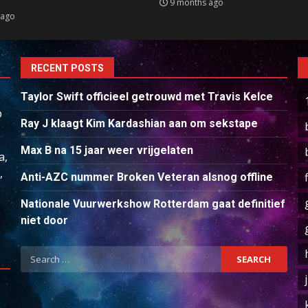
9 months ago
 ago
RECENT POSTS
Taylor Swift officieel getrouwd met Travis Kelce
p
Ray J klaagt Kim Kardashian aan om sekstape
Max B na 15 jaar weer vrijgelaten
a,
,
Anti-AZC nummer Broken Veteran alsnog offline
Nationale Vuurwerkshow Rotterdam gaat definitief
niet door
Search
for: