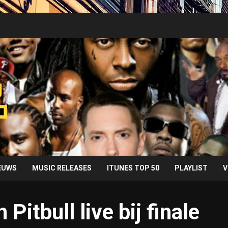
IEUWS
MUSIC RELEASES
ITUNES TOP 50
PLAYLIST
V
 Pitbull live bij finale