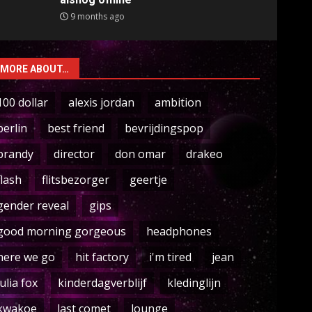
9 months ago
MORE ABOUT…
100 dollar
alexis jordan
ambition
berlin
best friend
bevrijdingspop
brandy
director
don omar
drakeo
flash
flitsbezorger
geertje
gender reveal
gips
good morning gorgeous
headphones
here we go
hit factory
i'm tired
jean
julia fox
kinderdagverblijf
kledinglijn
kwakoe
last comet
lounge