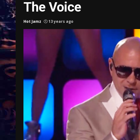
The Voice
Hot Jamz
13 years ago
Treinkaartjes worden duurder,
abonnementen verdwijnen
9 months ago