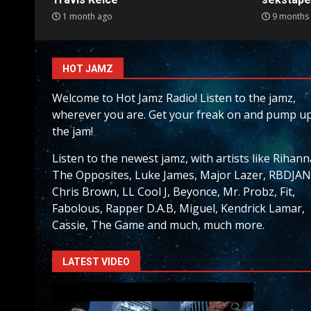
1 month ago
9 months
HOT JAMZ
Welcome to Hot Jamz Radio! Listen to the jamz,
wherever you are. Get your freak on and pump u
the jam!
Listen to the newest jamz, with artists like Rihann
The Opposites, Luke James, Major Lazer, RBDJAN
Chris Brown, LL Cool J, Beyonce, Mr. Probz, Fit,
Fabolous, Rapper D.A.B, Miguel, Kendrick Lamar,
Cassie, The Game and much, much more.
LATEST VIDEO