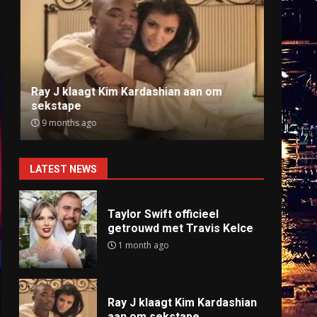
Ray J klaagt Kim Kardashian aan om
Anti
sekstape
offlin
9 months ago
9 mo
LATEST NEWS
Taylor Swift officieel
getrouwd met Travis Kelce
1 month ago
Ray J klaagt Kim Kardashian
aan om sekstape