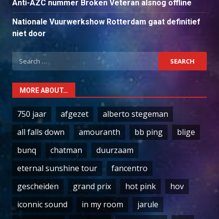
Anti-AZC nummer Broken Veteran alsnog offline
Nationale Vuurwerkshow Rotterdam gaat definitief
niet door
Search
for:
MORE ABOUT…
750 jaar
afgezet
alberto stegeman
all falls down
amouranth
bb ping
blige
bunq
chatman
duurzaam
eternal sunshine tour
fancentro
gescheiden
grand prix
hot pink
hov
iconnic sound
in my room
jarule