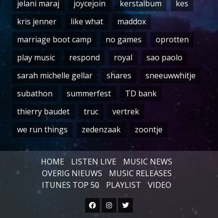
jelani maraj
joycejoin
kerstalbum
kes
kris jenner
like what
maddox
marriage boot camp
no games
oprotten
play music
respond
royal
sao paolo
sarah michelle gellar
shares
sneeuwwhitje
subathon
summerfest
TD bank
thierry baudet
truc
vertrek
we run things
zedenzaak
zoontje
HOME
LISTEN LIVE
MUSIC NEWS
OVERIG NIEUWS
MUSIC RELEASES
ITUNES TOP 50
PLAYLIST
VIDEO
Facebook
Instagram
Twitter