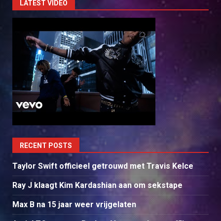
LATEST VIDEO
RECENT POSTS
Taylor Swift officieel getrouwd met Travis Kelce
Ray J klaagt Kim Kardashian aan om sekstape
Max B na 15 jaar weer vrijgelaten