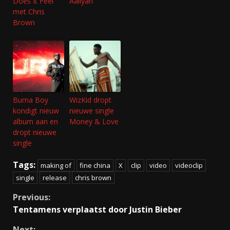
Does It Feel’
Aaliyah
met Chris
Brown
Burna Boy
WizKid dropt
kondigt nieuw
nieuwe single
album aan en
Money & Love
dropt nieuwe
single
Tags:
making of
fine china
X
clip
video
videoclip
single
release
chris brown
Continue
Previous:
Tentamens verplaatst door Justin Bieber
Reading
Next: