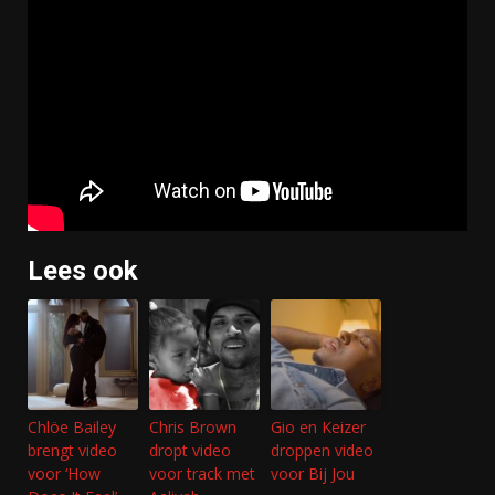
Lees ook
Chlöe Bailey
Chris Brown
Gio en Keizer
brengt video
dropt video
droppen video
voor ‘How
voor track met
voor Bij Jou