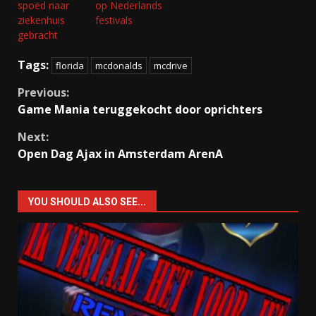
spoed naar
op Nederlands
ziekenhuis
festivals
gebracht
Tags:
florida
mcdonalds
mcdrive
Continue
Previous:
Game Mania teruggekocht door oprichters
Reading
Next:
Open Dag Ajax in Amsterdam ArenA
YOU SHOULD ALSO SEE...