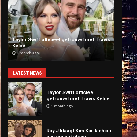
Ray J klaagt Kim Kardashian aan om
Anti
sekstape
offlin
9 months ago
9 mo
LATEST NEWS
Taylor Swift officieel
getrouwd met Travis Kelce
1 month ago
Ray J klaagt Kim Kardashian
aan om sekstape