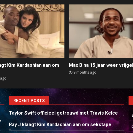
aagt Kim Kardashian aan om
Max B na 15 jaar weer vrijge
e
9 months ago
 ago
RECENT POSTS
Taylor Swift officieel getrouwd met Travis Kelce
p
Ray J klaagt Kim Kardashian aan om sekstape