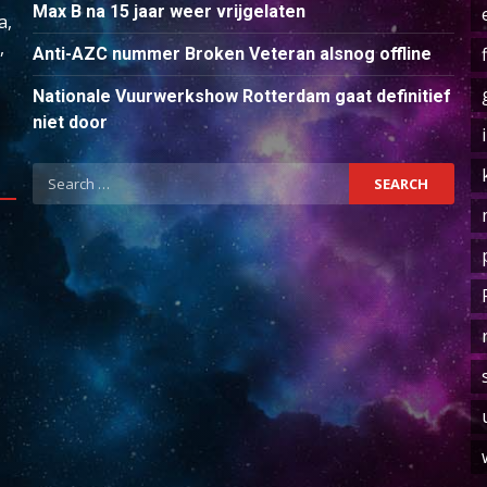
Max B na 15 jaar weer vrijgelaten
a,
,
Anti-AZC nummer Broken Veteran alsnog offline
Nationale Vuurwerkshow Rotterdam gaat definitief
niet door
Search
for: