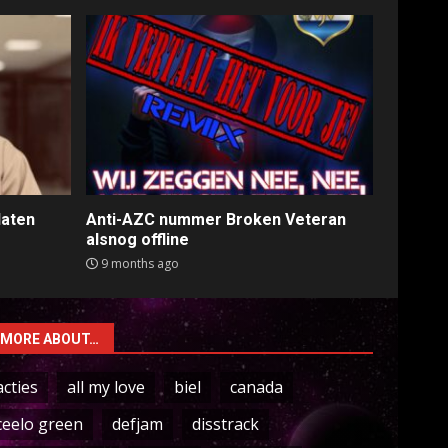
laten
Anti-AZC nummer Broken Veteran
alsnog offline
9 months ago
MORE ABOUT…
acties
all my love
biel
canada
ceelo green
defjam
disstrack