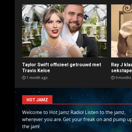
Taylor Swift officieel getrouwd met
Ray J kl
Travis Kelce
sekstap
1 month ago
9 months
HOT JAMZ
Welcome to Hot Jamz Radio! Listen to the jamz,
wherever you are. Get your freak on and pump u
the jam!