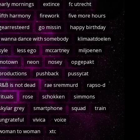
early mornings
extince
fc utrecht
fifth harmony
firework
five more hours
gearresteerd
go missin
happy birthday
i wanna dance with somebody
klimaatdoelen
kyle
less ego
mccartney
miljoenen
motown
neon
nosey
opgepakt
productions
pushback
pussycat
R&B is not dead
rae sremmurd
rapso-d
rituals
rose
schokken
simmons
skylar grey
smartphone
squad
train
ungrateful
vivica
voice
woman to woman
xtc