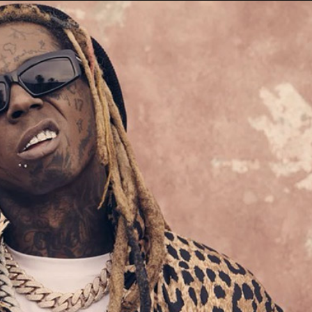
Taylor Swift officieel getrouwd met Travis
Kelce
1 month ago