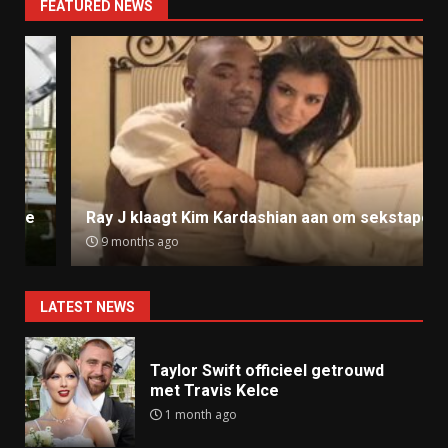
FEATURED NEWS
Ray J klaagt Kim Kardashian aan om sekstape
9 months ago
LATEST NEWS
Taylor Swift officieel getrouwd
met Travis Kelce
1 month ago