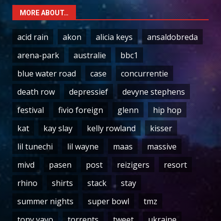
MORE ABOUT…
acid rain
akon
alicia keys
ansaldobreda
arena-park
australie
bbc1
blue water road
case
concurrentie
death row
depressief
devyne stephens
festival
fivio foreign
glenn
hip hop
kat
kay slay
kelly rowland
kisser
lil tunechi
lil wayne
maas
massive
mivd
pasen
post
reizigers
resort
rhino
shirts
stack
stay
summer nights
super bowl
tmz
tony yayo
torrents
tweet
ukraine