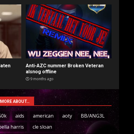
laten
Anti-AZC nummer Broken Veteran
alsnog offline
9 months ago
MORE ABOUT…
50k
aids
american
aoty
BB/ANG3L
bella harris
cle sloan