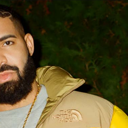
Taylor Swift officieel getrouwd met Travis
Kelce
1 month ago