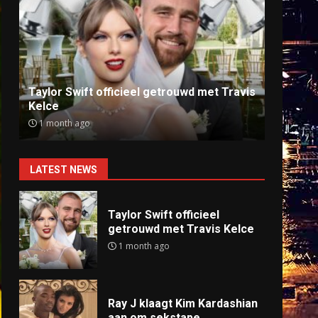
Ray J klaagt Kim Kardashian aan om
Anti
sekstape
offlin
9 months ago
9 mo
LATEST NEWS
Taylor Swift officieel
getrouwd met Travis Kelce
1 month ago
Ray J klaagt Kim Kardashian
aan om sekstape