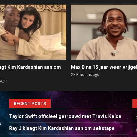
aagt Kim Kardashian aan om
Max B na 15 jaar weer vrijge
e
9 months ago
 ago
RECENT POSTS
Taylor Swift officieel getrouwd met Travis Kelce
p
Ray J klaagt Kim Kardashian aan om sekstape