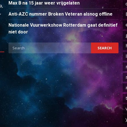
Max B na 15 jaar weer vrijgelaten
a,
,
Anti-AZC nummer Broken Veteran alsnog offline
Nationale Vuurwerkshow Rotterdam gaat definitief
niet door
Search
for: