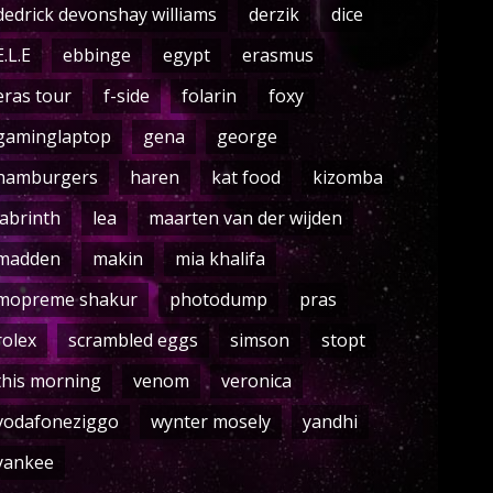
dedrick devonshay williams
derzik
dice
E.L.E
ebbinge
egypt
erasmus
eras tour
f-side
folarin
foxy
gaminglaptop
gena
george
hamburgers
haren
kat food
kizomba
labrinth
lea
maarten van der wijden
madden
makin
mia khalifa
mopreme shakur
photodump
pras
rolex
scrambled eggs
simson
stopt
this morning
venom
veronica
vodafoneziggo
wynter mosely
yandhi
yankee