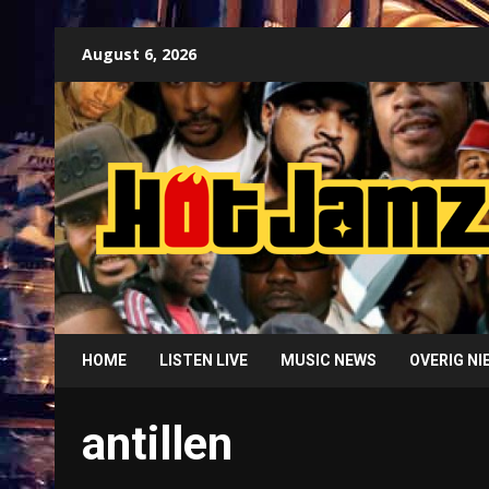
Skip
August 6, 2026
to
content
HOME
LISTEN LIVE
MUSIC NEWS
OVERIG N
antillen