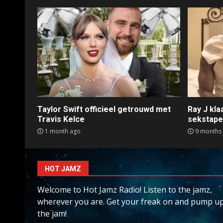
Taylor Swift officieel getrouwd met
Ray J kl
Travis Kelce
sekstap
1 month ago
9 months
HOT JAMZ
Welcome to Hot Jamz Radio! Listen to the jamz,
wherever you are. Get your freak on and pump u
the jam!