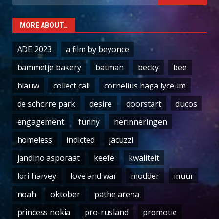
for:
MORE ABOUT…
ADE 2023
a film by beyonce
bammetje bakery
batman
becky
bee
blauw
collect call
cornelius haga lyceum
de schorre park
desire
doorstart
ducos
engagement
funny
herinneringen
homeless
indicted
jacuzzi
jandino asporaat
keefe
kwaliteit
lori harvey
love and war
modder
muur
noah
oktober
pathe arena
princess nokia
pro-rusland
promotie