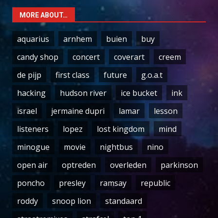
MORE ABOUT…
aquarius
arnhem
buien
buy
candy shop
concert
coverart
creem
de pijp
first class
future
g.o.a.t
hacking
hudson river
ice bucket
ink
israel
jermaine dupri
lamar
lesson
listeners
lopez
lost kingdom
mind
minogue
movie
nightbus
nino
open air
optreden
overleden
parkinson
poncho
presley
ramsay
republic
roddy
snoop lion
standaard