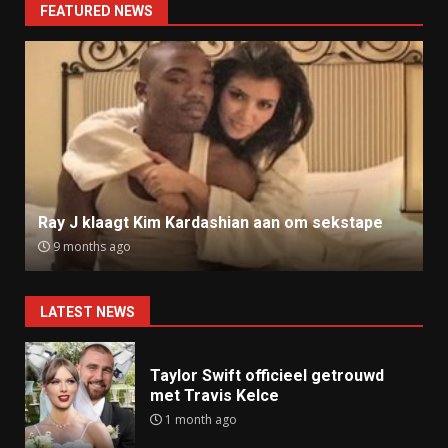
FEATURED NEWS
Ray J klaagt Kim Kardashian aan om sekstape
9 months ago
LATEST NEWS
Taylor Swift officieel getrouwd
met Travis Kelce
1 month ago