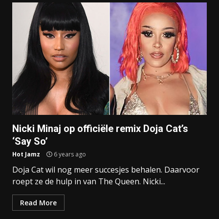
Nicki Minaj op officiële remix Doja Cat’s
‘Say So’
Hot Jamz
6 years ago
Doja Cat wil nog meer succesjes behalen. Daarvoor
roept ze de hulp in van The Queen. Nicki...
Read More