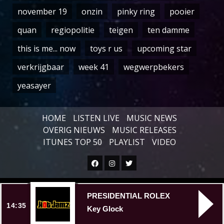
november 19
onzin
pinky ring
pooier
quan
regiopolitie
teigen
ten damme
this is me... now
toys r us
upcoming star
verkrijgbaar
week 41
wegwerpbekers
yeasayer
HOME
LISTEN LIVE
MUSIC NEWS
OVERIG NIEUWS
MUSIC RELEASES
ITUNES TOP 50
PLAYLIST
VIDEO
Facebook
Instagram
Twitter
Copyright © All rights reserved.
|
PRESIDENTIAL ROLEX
14:35
Key Glock