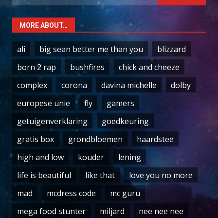
for:
MORE ABOUT…
ali
big sean better me than you
blizzard
born 2 rap
bushfires
chick and cheeze
complex
corona
davina michelle
dolby
europese unie
fly
gamers
getuigenverklaring
goedkeuring
gratis box
grondbloemen
haardstee
high and low
kouder
lening
life is beautiful
like that
love you no more
mad
mcdress code
mc guru
mega food stunter
miljard
nee nee nee