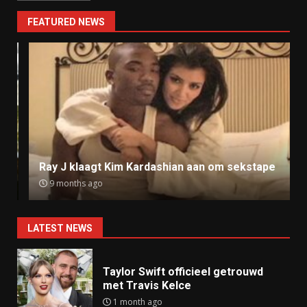
FEATURED NEWS
Ray J klaagt Kim Kardashian aan om sekstape
9 months ago
LATEST NEWS
Taylor Swift officieel getrouwd
met Travis Kelce
1 month ago