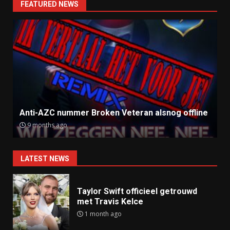
FEATURED NEWS
Anti-AZC nummer Broken Veteran alsnog offline
9 months ago
LATEST NEWS
Taylor Swift officieel getrouwd
met Travis Kelce
1 month ago