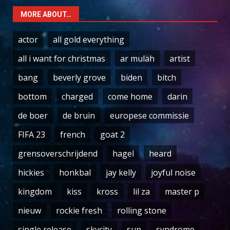
MORE ABOUT…
actor
all gold everything
all i want for christmas
ar mulah
artist
bang
beverly grove
biden
bitch
bottom
charged
come home
darin
de boer
de bruin
europese commissie
FIFA 23
french
goat 2
grensoverschrijdend
hagel
heard
hickies
honkbal
jay kelly
joyful noise
kingdom
kiss
kross
lil za
master p
nieuw
rockie fresh
rolling stone
single release
skycity
sun
syndrome