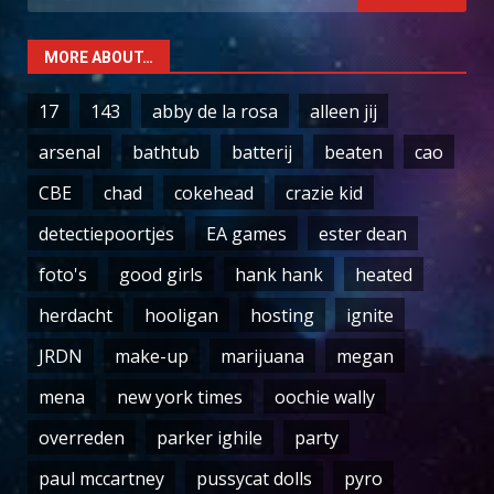
for:
MORE ABOUT…
17
143
abby de la rosa
alleen jij
arsenal
bathtub
batterij
beaten
cao
CBE
chad
cokehead
crazie kid
detectiepoortjes
EA games
ester dean
foto's
good girls
hank hank
heated
herdacht
hooligan
hosting
ignite
JRDN
make-up
marijuana
megan
mena
new york times
oochie wally
overreden
parker ighile
party
paul mccartney
pussycat dolls
pyro