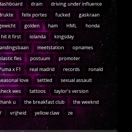
dashboard
drain
driving under influence
drukte
felix portes
fucked
gaskraan
gewicht
golden
ham
HML
honda
i hit it first
iolanda
kingsday
landingsbaan
meetstation
opnames
plastic fles
postuum
promoter
Puma x F1
real madrid
records
ronald
seasonal love
settled
sexual assault
sheck wes
tattoos
taylor's version
thank u
the breakfast club
the weeknd
V
vrijheid
yellow claw
ze