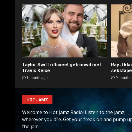
Taylor Swift officieel getrouwd met
Ray J kl
Travis Kelce
sekstap
1 month ago
9 months
HOT JAMZ
Welcome to Hot Jamz Radio! Listen to the jamz,
wherever you are. Get your freak on and pump u
the jam!