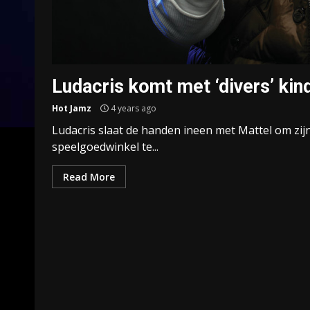
Ludacris komt met ‘divers’ ki
Hot Jamz
4 years ago
Ludacris slaat de handen ineen met Mattel om zij
speelgoedwinkel te...
Read More