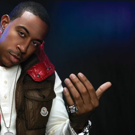
Taylor Swift officieel getrouwd met Travis
Kelce
1 month ago