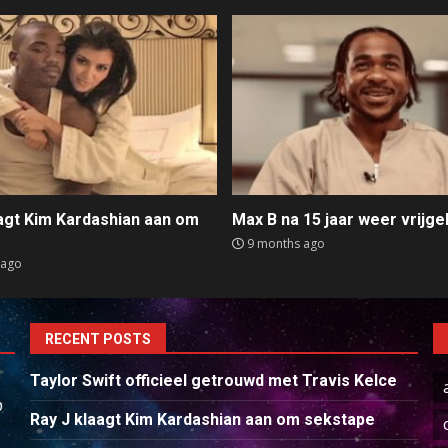
aagt Kim Kardashian aan om
Max B na 15 jaar weer vrijge
e
9 months ago
 ago
RECENT POSTS
Taylor Swift officieel getrouwd met Travis Kelce
p
Ray J klaagt Kim Kardashian aan om sekstape