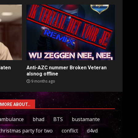
laten
Anti-AZC nummer Broken Veteran
alsnog offline
9 months ago
MORE ABOUT…
ambulance
bhad
BTS
bustamante
christmas party for two
conflict
d4vd