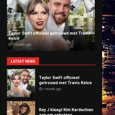
Ray J klaagt Kim Kardashian aan om
Anti
sekstape
offlin
9 months ago
9 mo
LATEST NEWS
Taylor Swift officieel
getrouwd met Travis Kelce
1 month ago
Ray J klaagt Kim Kardashian
aan om sekstape