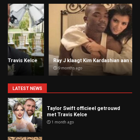
Ray J klaagt Kim Kardashian aan om sekstape
9 months ago
LATEST NEWS
Taylor Swift officieel getrouwd
met Travis Kelce
1 month ago