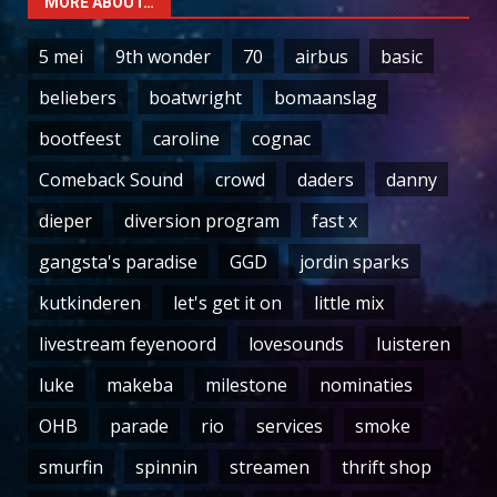
MORE ABOUT…
5 mei
9th wonder
70
airbus
basic
beliebers
boatwright
bomaanslag
bootfeest
caroline
cognac
Comeback Sound
crowd
daders
danny
dieper
diversion program
fast x
gangsta's paradise
GGD
jordin sparks
kutkinderen
let's get it on
little mix
livestream feyenoord
lovesounds
luisteren
luke
makeba
milestone
nominaties
OHB
parade
rio
services
smoke
smurfin
spinnin
streamen
thrift shop