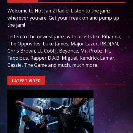
Welcome to Hot Jamz Radio! Listen to the jamz,
wherever you are. Get your freak on and pump up
the jam!
Listen to the newest jamz, with artists like Rihanna,
The Opposites, Luke James, Major Lazer, RBDJAN,
Chris Brown, LL Cool J, Beyonce, Mr. Probz, Fit,
Fabolous, Rapper D.A.B, Miguel, Kendrick Lamar,
Cassie, The Game and much, much more.
LATEST VIDEO