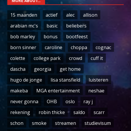
MORE ABOUT…
15 maanden
actief
alec
allison
arabian mc's
basic
beliebers
bob marley
bonus
bootfeest
born sinner
caroline
choppa
cognac
colette
college park
crowd
cuff it
dascha
georgia
get home
hugo de jonge
lisa stansfield
luisteren
makeba
MGA entertainment
neshae
never gonna
OHB
oslo
ray j
rekening
robin thicke
saldo
scarr
schon
smoke
streamen
studievisum