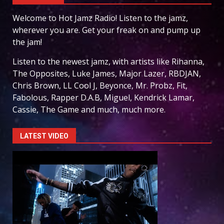
Welcome to Hot Jamz Radio! Listen to the jamz,
wherever you are. Get your freak on and pump up
the jam!
Listen to the newest jamz, with artists like Rihanna,
The Opposites, Luke James, Major Lazer, RBDJAN,
Chris Brown, LL Cool J, Beyonce, Mr. Probz, Fit,
Fabolous, Rapper D.A.B, Miguel, Kendrick Lamar,
Cassie, The Game and much, much more.
LATEST VIDEO