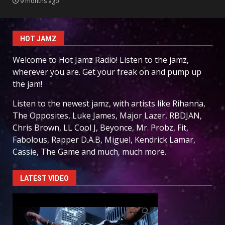
9 months ago
HOT JAMZ
Welcome to Hot Jamz Radio! Listen to the jamz,
wherever you are. Get your freak on and pump up
the jam!
Listen to the newest jamz, with artists like Rihanna,
The Opposites, Luke James, Major Lazer, RBDJAN,
Chris Brown, LL Cool J, Beyonce, Mr. Probz, Fit,
Fabolous, Rapper D.A.B, Miguel, Kendrick Lamar,
Cassie, The Game and much, much more.
LATEST VIDEO