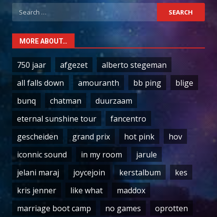
Search
for:
MORE ABOUT…
750 jaar
afgezet
alberto stegeman
all falls down
amouranth
bb ping
blige
bunq
chatman
duurzaam
eternal sunshine tour
fancentro
gescheiden
grand prix
hot pink
hov
iconnic sound
in my room
jarule
jelani maraj
joycejoin
kerstalbum
kes
kris jenner
like what
maddox
marriage boot camp
no games
oprotten