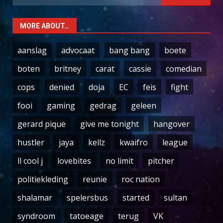
for:
MORE ABOUT…
aanslag
advocaat
bang bang
boete
boten
britney
carat
cassie
comedian
cops
denied
doja
EC
feis
fight
fooi
gaming
gedrag
geleen
gerard pique
give me tonight
hangover
hustler
jaya
kellz
kwaifro
league
ll cool j
lovebites
no limit
pitcher
politiekleding
reunie
roc nation
shalamar
spelersbus
started
sultan
syndroom
tatoeage
terug
VK