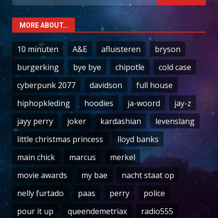
for:
MORE ABOUT…
10 minuten
A&E
afluisteren
bryson
burgerking
bye bye
chipotle
cold case
cyberpunk 2077
davidson
full house
hiphopkleding
hoodies
ja-woord
jay-z
jayy perry
joker
kardashian
levenslang
little christmas princess
lloyd banks
main chick
marcus
merkel
movie awards
my bae
nacht staat op
nelly furtado
paas
perry
police
pour it up
queendemetriax
radio555