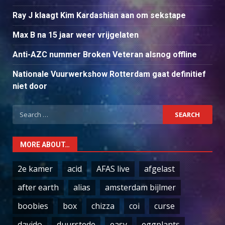
Ray J klaagt Kim Kardashian aan om sekstape
Max B na 15 jaar weer vrijgelaten
Anti-AZC nummer Broken Veteran alsnog offline
Nationale Vuurwerkshow Rotterdam gaat definitief
niet door
Search
for:
MORE ABOUT…
2e kamer
acid
AFAS live
afgelast
after earth
alias
amsterdam bijlmer
boobies
box
chizza
coi
curse
davido
duurstede
easy
eggplants