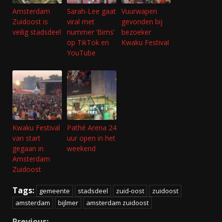
Amsterdam
Sarah-Lee gaat
Vuurwapen
Zuidoost is
viral met
gevonden bij
veilig stadsdeel
nummer ‘Bims’
bezoeker
op TikTok en
Kwaku Festival
YouTube
Kwaku Festival
Pathé Arena 24
van start
uur open in het
gegaan in
weekend
Amsterdam
Zuidoost
Tags:
gemeente
stadsdeel
zuid-oost
zuidoost
amsterdam
bijlmer
amsterdam zuidoost
Previous: