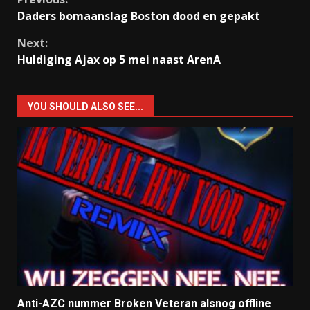
Continue
Daders bomaanslag Boston dood en gepakt
Reading
Next:
Huldiging Ajax op 5 mei naast ArenA
YOU SHOULD ALSO SEE...
Anti-AZC nummer Broken Veteran alsnog offline