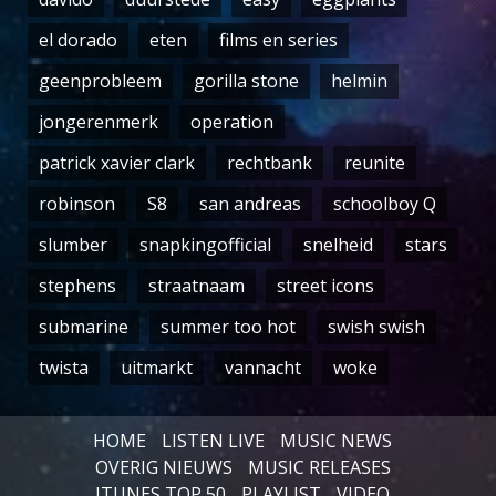
el dorado
eten
films en series
geenprobleem
gorilla stone
helmin
jongerenmerk
operation
patrick xavier clark
rechtbank
reunite
robinson
S8
san andreas
schoolboy Q
slumber
snapkingofficial
snelheid
stars
stephens
straatnaam
street icons
submarine
summer too hot
swish swish
twista
uitmarkt
vannacht
woke
HOME
LISTEN LIVE
MUSIC NEWS
OVERIG NIEUWS
MUSIC RELEASES
ITUNES TOP 50
PLAYLIST
VIDEO