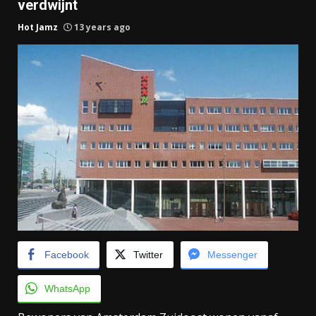
verdwijnt
Hot Jamz
13 years ago
Facebook
Twitter
Messenger
WhatsApp