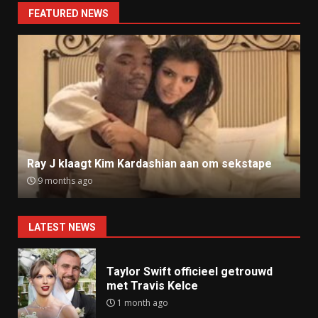
FEATURED NEWS
Ray J klaagt Kim Kardashian aan om sekstape
9 months ago
LATEST NEWS
Taylor Swift officieel getrouwd
met Travis Kelce
1 month ago