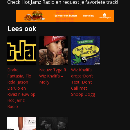
Check Hot Jamz Radio en request je favoriete track!
Lees ook
Drake,
Nieuw: Tyga ft.
Wiz Khalifa
Fantasia, Flo
Wiz Khalifa –
dropt ‘Don’t
Rida, Jason
Molly
Text, Don’t
Derulo en
Call’ met
Rivaz nieuw op
Snoop Dogg
Hot Jamz
Radio