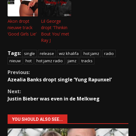
Akon dropt
Lil George
nieuwe track
dropt ‘Thinkin
‘Good Girls Lie’
Bout You’ met
Ray J
Tags:
single
release
wiz khalifa
hot jamz
radio
nieuw
hot
hot jamz radio
jamz
tracks
Continue
Previous:
Azealia Banks dropt single ‘Yung Rapunxel’
Reading
Next:
Justin Bieber was even in de Melkweg
YOU SHOULD ALSO SEE...