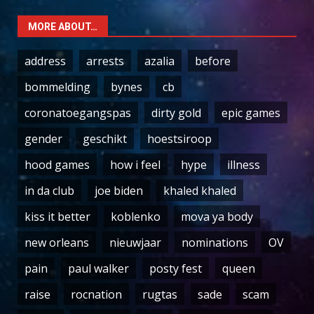
MORE ABOUT…
address
arrests
azalia
before
bommelding
bynes
cb
coronatoegangspas
dirty gold
epic games
gender
geschikt
hoestsiroop
hood games
how i feel
hype
illness
in da club
joe biden
khaled khaled
kiss it better
koblenko
mova ya body
new orleans
nieuwjaar
nominations
OV
pain
paul walker
posty fest
queen
raise
rocnation
rugtas
sade
scam