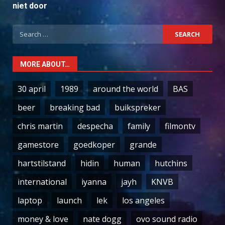
niet door
Search
for:
MORE ABOUT…
30 april
1989
around the world
BAS
beer
breaking bad
buikspreker
chris martin
despecha
family
filmontv
gamestore
goedkoper
grande
hartstilstand
hidin
human
hutchins
international
iyanna
jayh
KNVB
laptop
launch
lek
los angeles
money & love
nate dogg
ovo sound radio