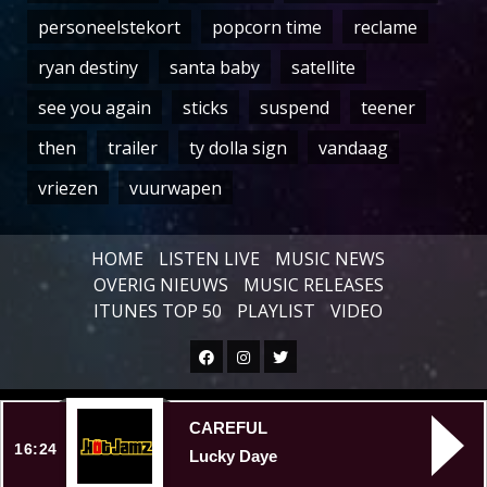
personeelstekort
popcorn time
reclame
ryan destiny
santa baby
satellite
see you again
sticks
suspend
teener
then
trailer
ty dolla sign
vandaag
vriezen
vuurwapen
HOME
LISTEN LIVE
MUSIC NEWS
OVERIG NIEUWS
MUSIC RELEASES
ITUNES TOP 50
PLAYLIST
VIDEO
Facebook
Instagram
Twitter
Copyright © All rights reserved.
|
CAREFUL
16:24
Lucky Daye