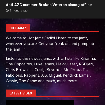
Anti-AZC nummer Broken Veteran alsnog offline
9 months ago
HOT JAMZ
Welcome to Hot Jamz Radio! Listen to the jamz,
wherever you are. Get your freak on and pump up
the jam!
Listen to the newest jamz, with artists like Rihanna,
The Opposites, Luke James, Major Lazer, RBDJAN,
Chris Brown, LL Cool J, Beyonce, Mr. Probz, Fit,
Fabolous, Rapper D.A.B, Miguel, Kendrick Lamar,
Cassie, The Game and much, much more.
LATEST VIDEO