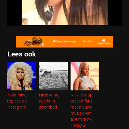
Lees ook
Nicki Minaj
Nicki Minaj
Nicki Minaj
topless op
twerkt in
teased fans
Instagram
zwembad
met nieuwe
muziek van
album ‘Pink
Friday 2’