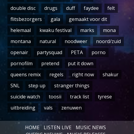
double disc
drugs
duff
faydee
felt
flitsbezorgers
gala
gemaakt voor dit
helemaal
kwaku festival
marks
mona
montana
natural
noodweer
noord/zuid
openair
partysquad
PETA
porno
pornofilm
pretend
put it down
queens remix
regels
right now
shakur
SNL
step up
stranger things
suicide watch
toosii
track list
tyrese
uitbreiding
vals
zenuwen
HOME
LISTEN LIVE
MUSIC NEWS