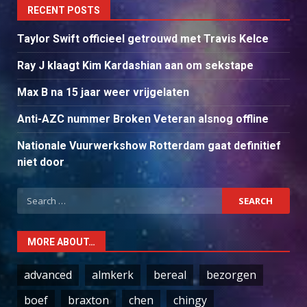
RECENT POSTS
Taylor Swift officieel getrouwd met Travis Kelce
Ray J klaagt Kim Kardashian aan om sekstape
Max B na 15 jaar weer vrijgelaten
Anti-AZC nummer Broken Veteran alsnog offline
Nationale Vuurwerkshow Rotterdam gaat definitief
niet door
Search
for:
MORE ABOUT…
advanced
almkerk
bereal
bezorgen
boef
braxton
chen
chingy