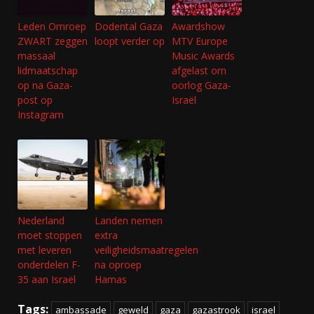
Leden Omroep
Dodental Gaza
Awardshow
ZWART zeggen
loopt verder op
MTV Europe
massaal
Music Awards
lidmaatschap
afgelast om
op na Gaza-
oorlog Gaza-
post op
Israël
Instagram
Nederland
Landen nemen
moet stoppen
extra
met leveren
veiligheidsmaatregelen
onderdelen F-
na oproep
35 aan Israël
Hamas
Tags:
ambassade
geweld
gaza
gazastrook
israel