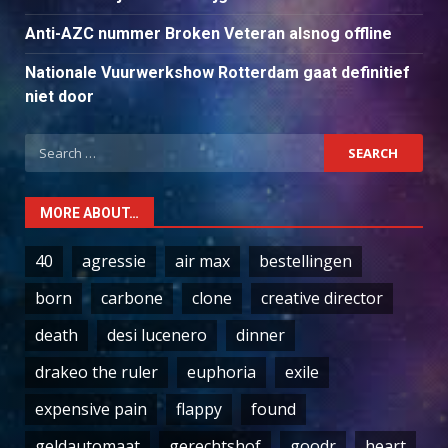
Anti-AZC nummer Broken Veteran alsnog offline
Nationale Vuurwerkshow Rotterdam gaat definitief
niet door
Search
for:
MORE ABOUT…
40
agressie
air max
bestellingen
born
carbone
clone
creative director
death
desi lucenero
dinner
drakeo the ruler
euphoria
exile
expensive pain
flappy
found
geldautomaat
gerechtshof
goodr
heart