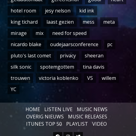
hotel room
jesy nelson
kid ink
king tichard
laast gezien
mess
meta
mirage
mix
need for speed
nicardo blake
oudejaarsconference
pc
pluto's last comet
privacy
sheeran
silk sonic
spotemgottem
tina davis
trouwen
victoria koblenko
VS
willem
YC
HOME
LISTEN LIVE
MUSIC NEWS
OVERIG NIEUWS
MUSIC RELEASES
ITUNES TOP 50
PLAYLIST
VIDEO
Facebook
Instagram
Twitter