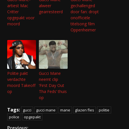
artiest Mac
alweer
gechallenged
Critter
gearresteerd
door fan: dropt
opgepakt voor
onofficiële
moord
titelsong film
Oppenheimer
Politie pakt
Gucci Mane
verdachte
neemt clip
moord Takeoff
‘First Day Out
op
Tha Feds’ thuis
op
Tags:
gucci
gucci mane
mane
glazen fles
politie
police
opgepakt
Previous: