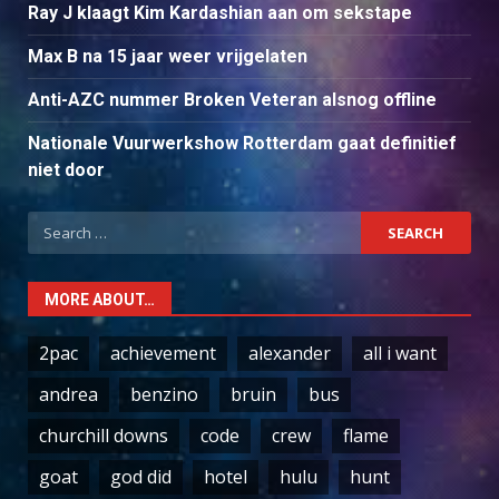
Ray J klaagt Kim Kardashian aan om sekstape
Max B na 15 jaar weer vrijgelaten
Anti-AZC nummer Broken Veteran alsnog offline
Nationale Vuurwerkshow Rotterdam gaat definitief
niet door
Search
for:
MORE ABOUT…
2pac
achievement
alexander
all i want
andrea
benzino
bruin
bus
churchill downs
code
crew
flame
goat
god did
hotel
hulu
hunt