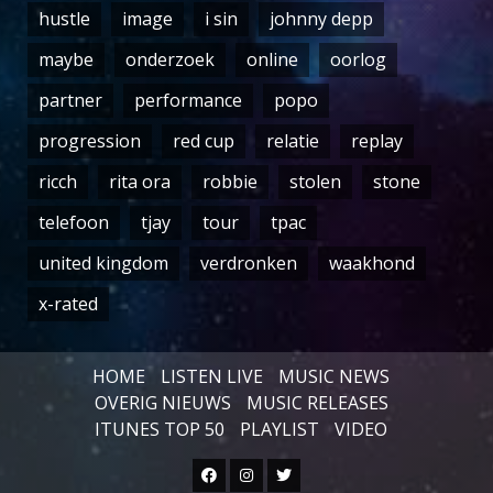
hustle
image
i sin
johnny depp
maybe
onderzoek
online
oorlog
partner
performance
popo
progression
red cup
relatie
replay
ricch
rita ora
robbie
stolen
stone
telefoon
tjay
tour
tpac
united kingdom
verdronken
waakhond
x-rated
HOME
LISTEN LIVE
MUSIC NEWS
OVERIG NIEUWS
MUSIC RELEASES
ITUNES TOP 50
PLAYLIST
VIDEO
Facebook
Instagram
Twitter