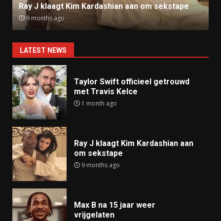
Ray J klaagt Kim Kardashian aan om sekstape
9 months ago
LATEST NEWS
Taylor Swift officieel getrouwd
met Travis Kelce
1 month ago
Ray J klaagt Kim Kardashian aan
om sekstape
9 months ago
Max B na 15 jaar weer
vrijgelaten