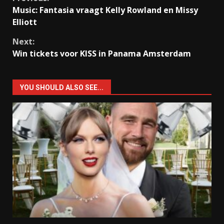
Continue
Music: Fantasia vraagt Kelly Rowland en Missy
Reading
Elliott
Next:
Win tickets voor KISS in Panama Amsterdam
YOU SHOULD ALSO SEE...