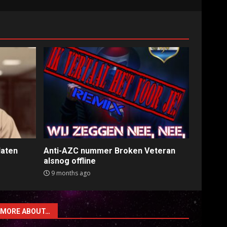
laten
Anti-AZC nummer Broken Veteran
alsnog offline
9 months ago
MORE ABOUT…