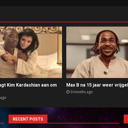
aagt Kim Kardashian aan om
Max B na 15 jaar weer vrijge
e
9 months ago
 ago
RECENT POSTS