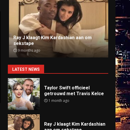
Ray J klaagt Kim Kardashian aan om
Anti
sekstape
offlin
9 months ago
9 mo
LATEST NEWS
Taylor Swift officieel
getrouwd met Travis Kelce
1 month ago
Ray J klaagt Kim Kardashian
aan om sekstape