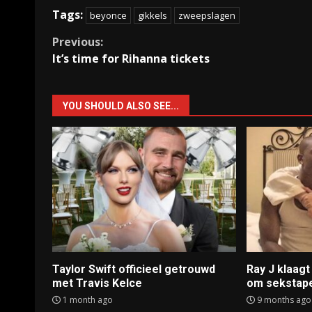
Tags:
beyonce
gikkels
zweepslagen
Continue
Previous:
It’s time for Rihanna tickets
Reading
YOU SHOULD ALSO SEE...
Taylor Swift officieel getrouwd
Ray J klaag
met Travis Kelce
om sekstap
1 month ago
9 months ago