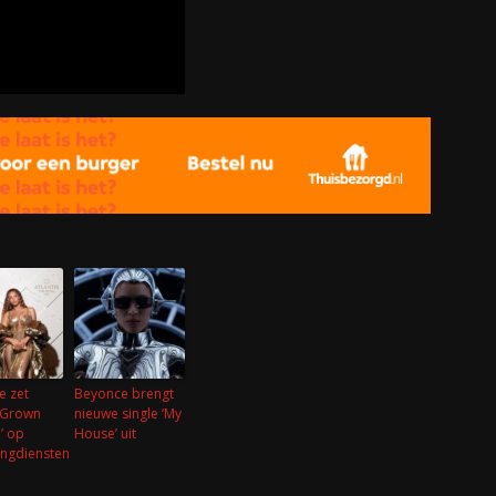
e zet
Beyonce brengt
 ‘Grown
nieuwe single ‘My
’ op
House’ uit
ingdiensten