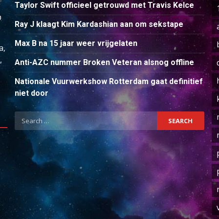
Taylor Swift officieel getrouwd met Travis Kelce
p
Ray J klaagt Kim Kardashian aan om sekstape
Max B na 15 jaar weer vrijgelaten
a,
,
Anti-AZC nummer Broken Veteran alsnog offline
Nationale Vuurwerkshow Rotterdam gaat definitief
niet door
Search
for: