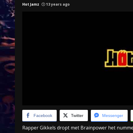
Hot Jamz
13 years ago
Treinkaartjes worden duurder,
abonnementen verdwijnen
9 months ago
Facebook
Twitter
Messenger
Rapper Gikkels dropt met Brainpower het nummer