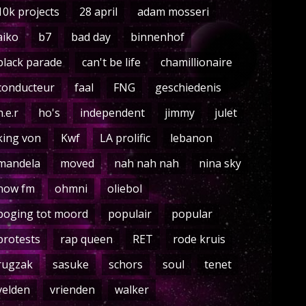
10k projects
28 april
adam mosseri
aiko
b7
bad day
binnenhof
black parade
can't be life
chamillionaire
conducteur
faal
FNG
geschiedenis
h.e.r
ho's
independent
jimmy
julet
king von
Kwf
LA prolific
lebanon
mandela
moved
nah nah nah
nina sky
now fm
ohmni
oliebol
poging tot moord
populair
popular
protests
rap queen
RET
rode kruis
rugzak
sasuke
schors
soul
tenet
velden
vrienden
walker