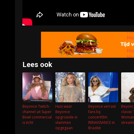
Lees ook
Beyonce Twitch-
Huis waar
Beyonce verrast
Beyonc
channel uit Super
Beyonce
fans bij
classic
Bowl commercial
opgroeide in
concertfilm
Woman
is écht
vlammen
RENAISSANCE in
stream
opgegaan
Brazilië