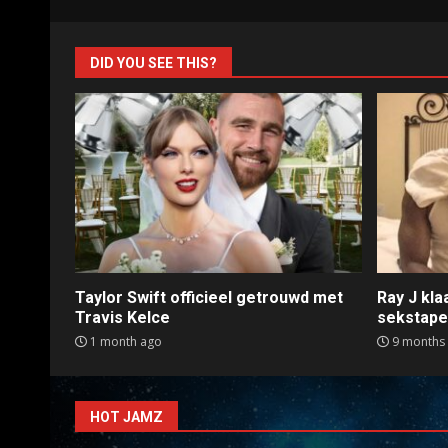
DID YOU SEE THIS?
Taylor Swift officieel getrouwd met
Ray J kl
Travis Kelce
sekstap
1 month ago
9 months
HOT JAMZ