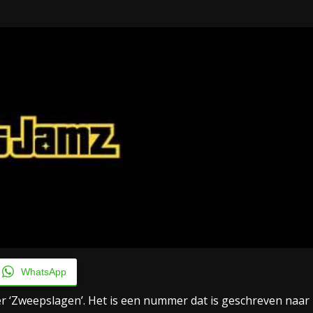
Taylor Swift officieel getrouwd met Travis
Kelce
1 month ago
WhatsApp
 ‘Zweepslagen’. Het is een nummer dat is geschreven naar