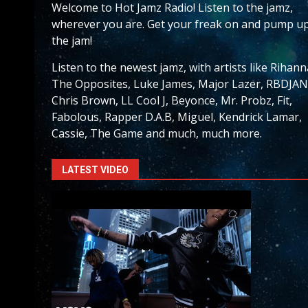
Welcome to Hot Jamz Radio! Listen to the jamz,
wherever you are. Get your freak on and pump u
the jam!
Listen to the newest jamz, with artists like Rihann
The Opposites, Luke James, Major Lazer, RBDJAN
Chris Brown, LL Cool J, Beyonce, Mr. Probz, Fit,
Fabolous, Rapper D.A.B, Miguel, Kendrick Lamar,
Cassie, The Game and much, much more.
LATEST VIDEO