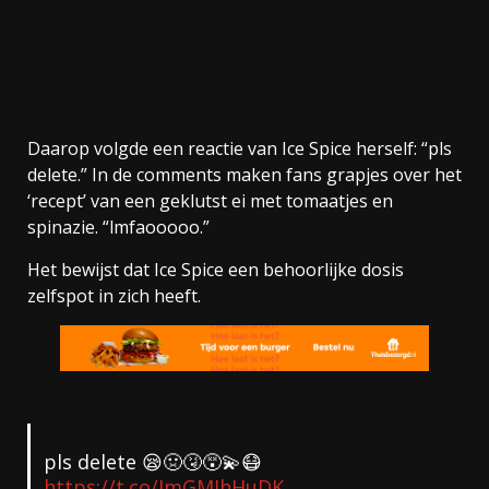
Daarop volgde een reactie van Ice Spice herself: “pls
delete.” In de comments maken fans grapjes over het
‘recept’ van een geklutst ei met tomaatjes en
spinazie. “lmfaooooo.”
Het bewijst dat Ice Spice een behoorlijke dosis
zelfspot in zich heeft.
pls delete 😪🤢🤧😵‍💫😷
https://t.co/JmGMIhHuDK