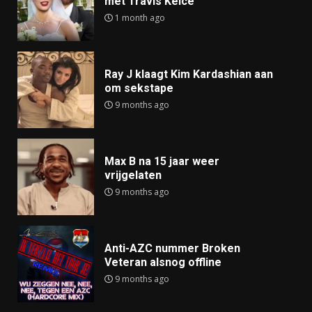
met Travis Kelce
1 month ago
Ray J klaagt Kim Kardashian aan
om sekstape
9 months ago
Max B na 15 jaar weer
vrijgelaten
9 months ago
Anti-AZC nummer Broken
Veteran alsnog offline
9 months ago