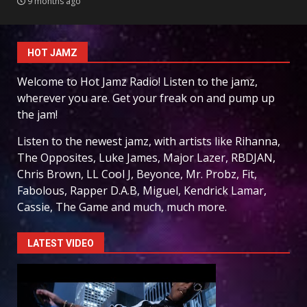
9 months ago
HOT JAMZ
Welcome to Hot Jamz Radio! Listen to the jamz,
wherever you are. Get your freak on and pump up
the jam!
Listen to the newest jamz, with artists like Rihanna,
The Opposites, Luke James, Major Lazer, RBDJAN,
Chris Brown, LL Cool J, Beyonce, Mr. Probz, Fit,
Fabolous, Rapper D.A.B, Miguel, Kendrick Lamar,
Cassie, The Game and much, much more.
LATEST VIDEO