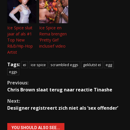
Ice Spice sluit
Ice Spice en
jaar af als #1
Rema brengen
Top New
‘Pretty Girl’
R&B/Hip-Hop
inclusief video
Artist
Tags:
ei
ice spice
scrambled eggs
geklutst ei
egg
eggs
Continue
Previous:
Chris Brown slaat terug naar reactie Tinashe
Reading
Next:
Desiigner registreert zich niet als ‘sex offender’
YOU SHOULD ALSO SEE...