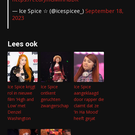
— Ice Spice ☆ (@icespicee_)
September 18,
2023
Lees ook
Ice Spice krijgt
Ice Spice
Ice Spice
rol in nieuwe
ontkent
aangeklaagd
film ‘High and
geruchten
door rapper die
Low’ met
zwangerschap
claimt dat ze
Denzel
‘In Ha Mood’
Washington
heeft gejat