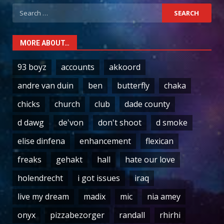
Search
for:
MORE ABOUT…
93 boyz
accounts
akkoord
andre van duin
ben
butterfly
chaka
chicks
church
club
dade county
d dawg
de'von
don't shoot
d smoke
elise dinfena
enhancement
flexican
freaks
gehakt
hall
hate our love
holendrecht
i got issues
iraq
live my dream
madix
mic
nia amey
onyx
pizzabezorger
randall
rhirhi