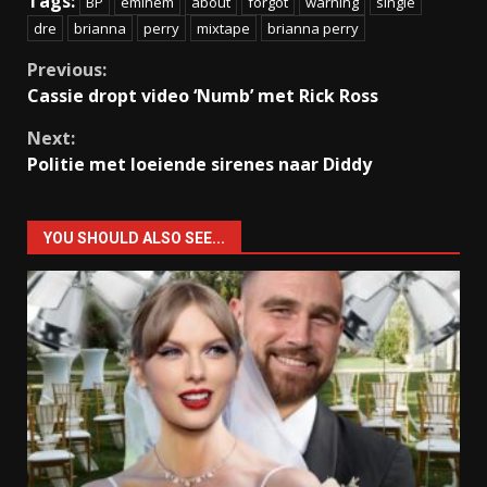
Tags:
BP
eminem
about
forgot
warning
single
dre
brianna
perry
mixtape
brianna perry
Continue
Previous:
Cassie dropt video ‘Numb’ met Rick Ross
Reading
Next:
Politie met loeiende sirenes naar Diddy
YOU SHOULD ALSO SEE...