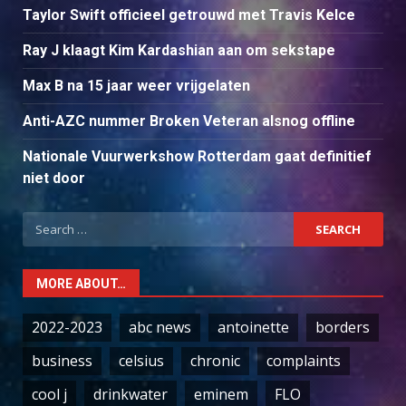
Taylor Swift officieel getrouwd met Travis Kelce
Ray J klaagt Kim Kardashian aan om sekstape
Max B na 15 jaar weer vrijgelaten
Anti-AZC nummer Broken Veteran alsnog offline
Nationale Vuurwerkshow Rotterdam gaat definitief
niet door
Search
for:
MORE ABOUT…
2022-2023
abc news
antoinette
borders
business
celsius
chronic
complaints
cool j
drinkwater
eminem
FLO