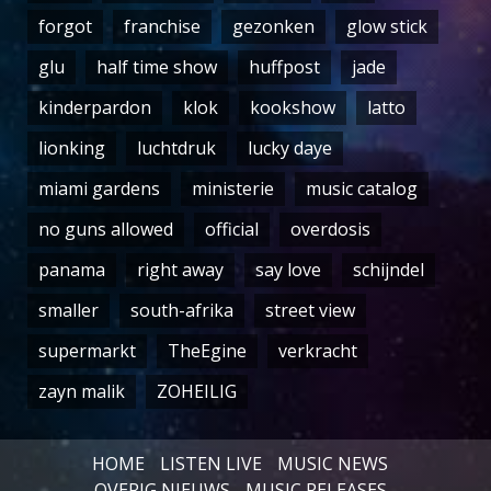
forgot
franchise
gezonken
glow stick
glu
half time show
huffpost
jade
kinderpardon
klok
kookshow
latto
lionking
luchtdruk
lucky daye
miami gardens
ministerie
music catalog
no guns allowed
official
overdosis
panama
right away
say love
schijndel
smaller
south-afrika
street view
supermarkt
TheEgine
verkracht
zayn malik
ZOHEILIG
HOME
LISTEN LIVE
MUSIC NEWS
OVERIG NIEUWS
MUSIC RELEASES