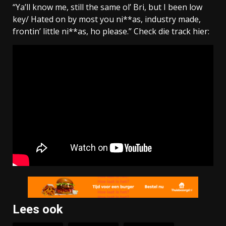
“Ya’ll know me, still the same ol’ Bri, but I been low
key/ Hated on by most you ni**as, industry made,
frontin’ little ni**as, ho please.” Check die track hier:
Lees ook