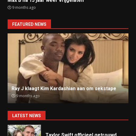
Max B na 15 jaar weer vrijgelaten
9 months ago
FEATURED NEWS
Ray J klaagt Kim Kardashian aan om sekstape
9 months ago
LATEST NEWS
Taylor Swift officieel getrouwd