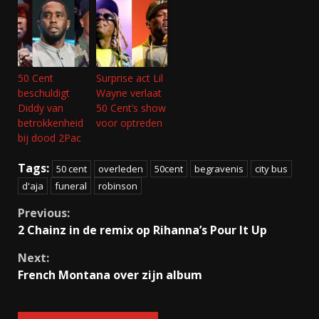
50 Cent
Surprise act Lil
beschuldigt
Wayne verlaat
Diddy van
50 Cent’s show
betrokkenheid
voor optreden
bij dood 2Pac
Tags:
50 cent
overleden
50cent
begravenis
city bus
d'aja
funeral
robinson
Continue
Previous:
2 Chainz in de remix op Rihanna’s Pour It Up
Reading
Next:
French Montana over zijn album