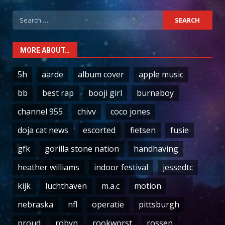
Search
for:
MORE ABOUT…
5h
aarde
album cover
apple music
bb
best rap
booji girl
burnaboy
channel 955
chivv
coco jones
doja cat news
escorted
fietsen
fusie
gfk
gorilla stone nation
handhaving
heather williams
indoor festival
jessedtc
kijk
luchthaven
m.a.c
motion
nebraska
nfl
operatie
pittsburgh
proud
robyn
rookworst
rossen