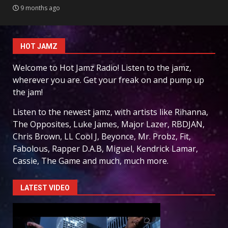
9 months ago
HOT JAMZ
Welcome to Hot Jamz Radio! Listen to the jamz,
wherever you are. Get your freak on and pump up
the jam!
Listen to the newest jamz, with artists like Rihanna,
The Opposites, Luke James, Major Lazer, RBDJAN,
Chris Brown, LL Cool J, Beyonce, Mr. Probz, Fit,
Fabolous, Rapper D.A.B, Miguel, Kendrick Lamar,
Cassie, The Game and much, much more.
LATEST VIDEO