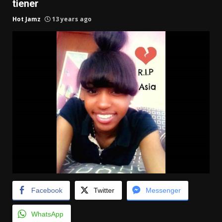
tiener
Hot Jamz
13 years ago
Facebook
Twitter
Messenger
WhatsApp