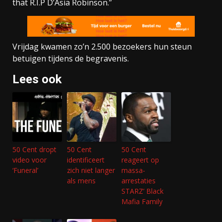
that R.I.P D’Asia Robinson.”
Vrijdag kwamen zo’n 2.500 bezoekers hun steun
betuigen tijdens de begravenis.
Lees ook
50 Cent dropt
50 Cent
50 Cent
video voor
identificeert
reageert op
‘Funeral’
zich niet langer
massa-
als mens
arrestaties
STARZ’ Black
Mafia Family