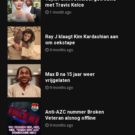
met Travis Kelce
1 month ago
Ray J klaagt Kim Kardashian aan
om sekstape
9 months ago
Max B na 15 jaar weer
vrijgelaten
9 months ago
Anti-AZC nummer Broken
Veteran alsnog offline
9 months ago