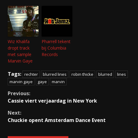
Wiz Khalifa
Pharrell tekent
dropt track
bij Columbia
met sample
Records
Marvin Gaye
Tags:
rechter
blurred lines
robin thicke
blurred
lines
marvin gaye
gaye
marvin
Continue
Previous:
Cassie viert verjaardag in New York
Reading
Next:
Chuckie opent Amsterdam Dance Event