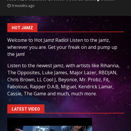
9 months ago
HOT JAMZ
Welcome to Hot Jamz Radio! Listen to the jamz,
wherever you are. Get your freak on and pump up
the jam!
Listen to the newest jamz, with artists like Rihanna,
The Opposites, Luke James, Major Lazer, RBDJAN,
Chris Brown, LL Cool J, Beyonce, Mr. Probz, Fit,
Fabolous, Rapper D.A.B, Miguel, Kendrick Lamar,
Cassie, The Game and much, much more.
LATEST VIDEO