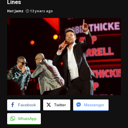
Lines
Hot Jamz
13 years ago
Facebook
Twitter
Messenger
WhatsApp