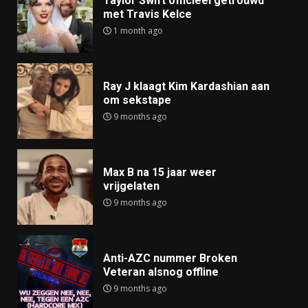
Taylor Swift officieel getrouwd
met Travis Kelce
1 month ago
Ray J klaagt Kim Kardashian aan
om sekstape
9 months ago
Max B na 15 jaar weer
vrijgelaten
9 months ago
Anti-AZC nummer Broken
Veteran alsnog offline
9 months ago