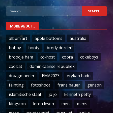
Search
for:
MORE ABOUT…
album art
apple bottoms
australia
bobby
booty
bretly dorder
broodje ham
co-host
cobra
cokeboys
coolcat
dominicaanse republiek
draagmoeder
EMA2023
erykah badu
fainting
fotoshoot
frans bauer
genson
islamitische staat
jo jo
kenneth petty
kingston
leren leven
men
mens