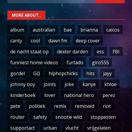
for:
MORE ABOUT…
album
australian
bae
brianna
caicos
canty
cool
dawn fm
deep cover
de nacht staat op
dexter darden
ess
FBI
funniest home videos
furtado
giro555
gordel
GQ
hiphopchicks
hits
jayy
johnny boy
joints
joke
kanye
khloe
kinderboek
lover
national hero
perez
pete
politiek
remix
removed
riot
router
safety
snootie wild
stoppesten
supportact
urban
vlucht
vrijgelaten