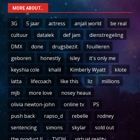
MORE ABOUT…
3G
5 jaar
actress
anjali world
be real
cultuur
datalek
def jam
dienstregeling
DMX
done
drugsbezit
fouilleren
geboren
honestly
isley
it's only me
keyshia cole
khalil
Kimberly Wyatt
klote
latta
lifecoach
like this
liz
millions
mjb
more love
nosey heaux
olivia newton-john
online tv
PS
push back
rapso_d
rebelle
rodney
sentencing
simons
skylar
sold out
the product II
TVOH
virtual reality