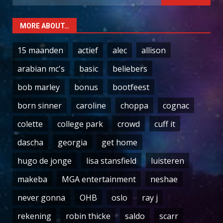
for:
MORE ABOUT…
15 maanden
actief
alec
allison
arabian mc's
basic
beliebers
bob marley
bonus
bootfeest
born sinner
caroline
choppa
cognac
colette
college park
crowd
cuff it
dascha
georgia
get home
hugo de jonge
lisa stansfield
luisteren
makeba
MGA entertainment
neshae
never gonna
OHB
oslo
ray j
rekening
robin thicke
saldo
scarr