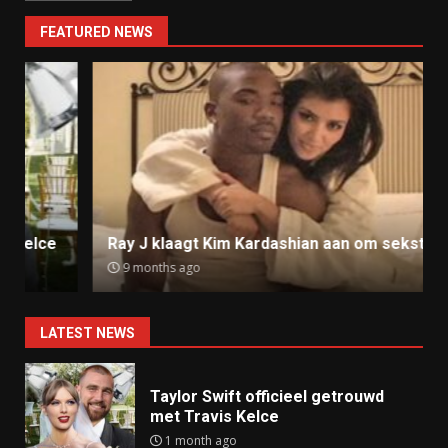
FEATURED NEWS
Ray J klaagt Kim Kardashian aan om sekstape
9 months ago
LATEST NEWS
Taylor Swift officieel getrouwd
met Travis Kelce
1 month ago