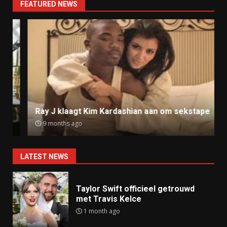
FEATURED NEWS
Ray J klaagt Kim Kardashian aan om sekstape
9 months ago
LATEST NEWS
Taylor Swift officieel getrouwd
met Travis Kelce
1 month ago