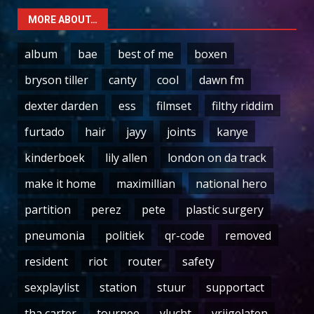
MORE ABOUT…
album
bae
best of me
boxen
bryson tiller
canty
cool
dawn fm
dexter darden
ess
filmset
filthy riddim
furtado
hair
jayy
joints
kanye
kinderboek
lily allen
london on da track
make it home
maximillian
national hero
partition
perez
pete
plastic surgery
pneumonia
politiek
qr-code
removed
resident
riot
router
safety
sexplaylist
station
stuur
supportact
tha carter
tournee
vlucht
vrijgelaten