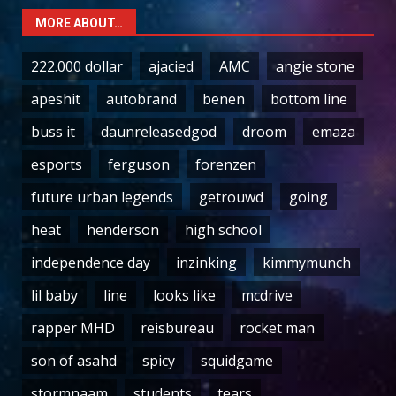
MORE ABOUT…
222.000 dollar
ajacied
AMC
angie stone
apeshit
autobrand
benen
bottom line
buss it
daunreleasedgod
droom
emaza
esports
ferguson
forenzen
future urban legends
getrouwd
going
heat
henderson
high school
independence day
inzinking
kimmymunch
lil baby
line
looks like
mcdrive
rapper MHD
reisbureau
rocket man
son of asahd
spicy
squidgame
stormnaam
students
tears