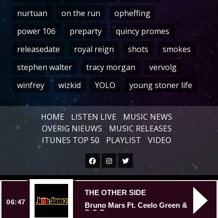
nurtuan
on the run
opheffing
power 106
preparty
quincy promes
releasedate
royal reign
shots
smokes
stephen walter
tracy morgan
vervolg
winfrey
wizkid
YOLO
young stoner life
HOME
LISTEN LIVE
MUSIC NEWS
OVERIG NIEUWS
MUSIC RELEASES
ITUNES TOP 50
PLAYLIST
VIDEO
Facebook
Instagram
Twitter
Copyright © All rights reserved.
|
THE OTHER SIDE
06:47
Bruno Mars Ft. Ceelo Green &
B.O.B