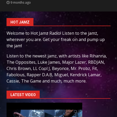
9 months ago
HOT JAMZ
Welcome to Hot Jamz Radio! Listen to the jamz,
wherever you are. Get your freak on and pump up
the jam!
Listen to the newest jamz, with artists like Rihanna,
The Opposites, Luke James, Major Lazer, RBDJAN,
Chris Brown, LL Cool J, Beyonce, Mr. Probz, Fit,
Fabolous, Rapper D.A.B, Miguel, Kendrick Lamar,
Cassie, The Game and much, much more.
LATEST VIDEO