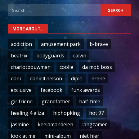
Search
for:
MORE ABOUT…
addiction
amusement park
b-brave
beatrix
bodyguards
calvin
charlotbouwman
coolie
da mob boss
dani
daniell nelson
diplo
erene
exclusive
facebook
funx awards
girlfriend
grandfather
half-time
healing 4 aliza
hiphopking
hot 97
jasmine
keelamandelen
langzamer
look at me
mini-album
niet hier