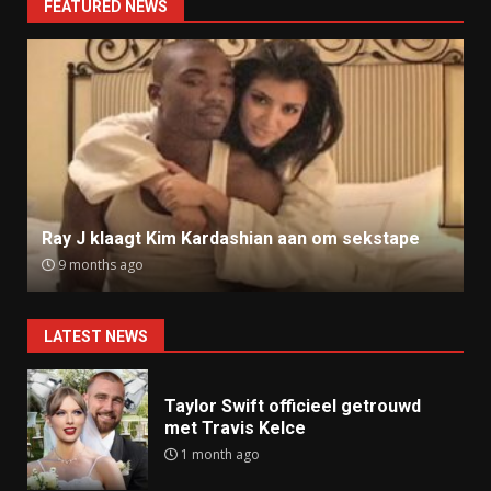
FEATURED NEWS
Ray J klaagt Kim Kardashian aan om sekstape
9 months ago
LATEST NEWS
Taylor Swift officieel getrouwd
met Travis Kelce
1 month ago