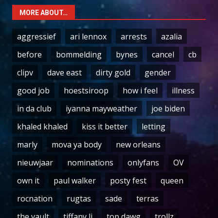
MORE ABOUT…
aggressief
ari lennox
arrests
azalia
before
bommelding
bynes
cancel
cb
clipv
dave east
dirty gold
gender
good job
hoestsiroop
how i feel
illness
in da club
iyanna mayweather
joe biden
khaled khaled
kiss it better
letting
marly
mova ya body
new orleans
nieuwjaar
nominations
onlyfans
OV
own it
paul walker
posty fest
queen
rocnation
rugtas
sade
terras
the vault
tiffany li
top dawg
trollz