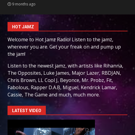
9 months ago
HOT JAMZ
Welcome to Hot Jamz Radio! Listen to the jamz,
wherever you are. Get your freak on and pump up
the jam!
Listen to the newest jamz, with artists like Rihanna,
The Opposites, Luke James, Major Lazer, RBDJAN,
Chris Brown, LL Cool J, Beyonce, Mr. Probz, Fit,
Fabolous, Rapper D.A.B, Miguel, Kendrick Lamar,
Cassie, The Game and much, much more.
LATEST VIDEO