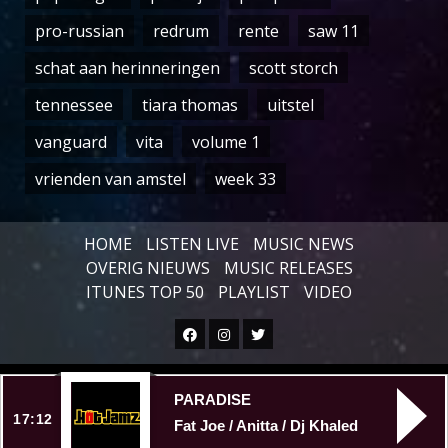
pro-russian
redrum
rente
saw 11
schat aan herinneringen
scott storch
tennessee
tiara thomas
uitstel
vanguard
vita
volume 1
vrienden van amstel
week 33
HOME
LISTEN LIVE
MUSIC NEWS
OVERIG NIEUWS
MUSIC RELEASES
ITUNES TOP 50
PLAYLIST
VIDEO
Facebook
Instagram
Twitter
Copyright © All rights reserved.
|
PARADISE
17:12
Fat Joe / Anitta / Dj Khaled