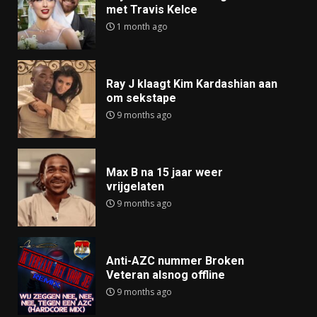
met Travis Kelce
1 month ago
Ray J klaagt Kim Kardashian aan
om sekstape
9 months ago
Max B na 15 jaar weer
vrijgelaten
9 months ago
Anti-AZC nummer Broken
Veteran alsnog offline
9 months ago