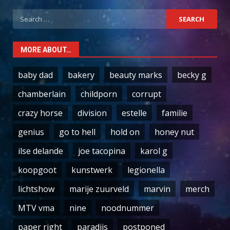
Search
for:
MORE ABOUT…
baby dad
bakery
beauty marks
becky g
chamberlain
childporn
corrupt
crazy horse
division
estelle
familie
genius
go to hell
hold on
honey nut
ilse delande
joe tacopina
karol g
koopgoot
kunstwerk
legionella
lichtshow
marije zuurveld
marvin
merch
MTV vma
nine
noodnummer
paper right
paradijs
postponed