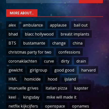
for:
MORE ABOUT…
alex
ambulance
applause
bail out
bhad
blacc hollywood
breast implants
BTS
bustamante
change
china
christmas party for two
confessions
coronaklachten
curve
dirty
drain
gewicht
girlgroup
good good
harvard
HML
homicide
hood
ijsland
imanuelle grives
italian pizza
kapster
keel
kingsday
mike will made it
netflix kijkcijfers
openspace
opnames