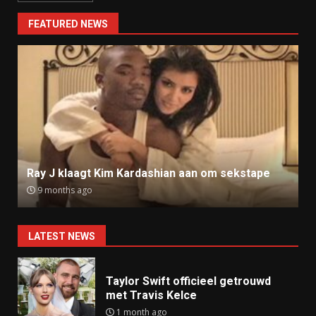
FEATURED NEWS
Ray J klaagt Kim Kardashian aan om sekstape
9 months ago
LATEST NEWS
Taylor Swift officieel getrouwd
met Travis Kelce
1 month ago