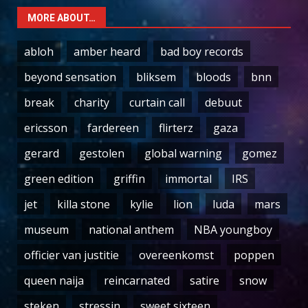
MORE ABOUT…
abloh
amber heard
bad boy records
beyond sensation
bliksem
bloods
bnn
break
charity
curtain call
debuut
ericsson
fardereen
flirterz
gaza
gerard
gestolen
global warning
gomez
green edition
griffin
immortal
IRS
jet
killa stone
kylie
lion
luda
mars
museum
national anthem
NBA youngboy
officier van justitie
overeenkomst
poppen
queen naija
reincarnated
satire
snow
steken
stressin
sweet sixteen