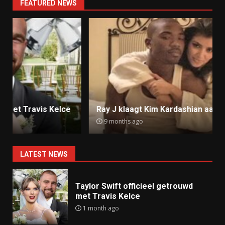
FEATURED NEWS
Ray J klaagt Kim Kardashian aan om sekstape
9 months ago
LATEST NEWS
Taylor Swift officieel getrouwd
met Travis Kelce
1 month ago