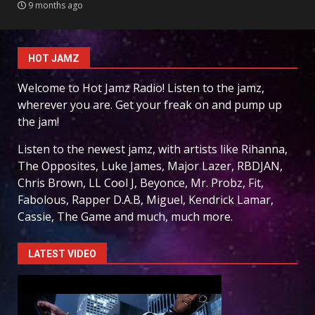
9 months ago
HOT JAMZ
Welcome to Hot Jamz Radio! Listen to the jamz,
wherever you are. Get your freak on and pump up
the jam!
Listen to the newest jamz, with artists like Rihanna,
The Opposites, Luke James, Major Lazer, RBDJAN,
Chris Brown, LL Cool J, Beyonce, Mr. Probz, Fit,
Fabolous, Rapper D.A.B, Miguel, Kendrick Lamar,
Cassie, The Game and much, much more.
LATEST VIDEO