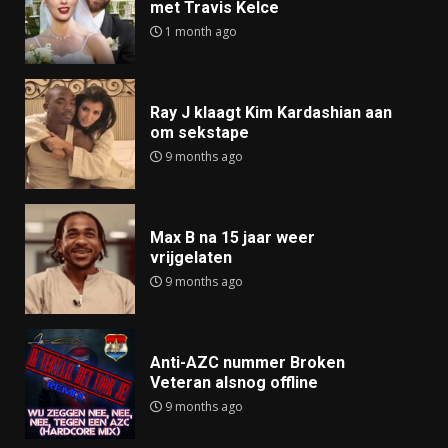
met Travis Kelce
1 month ago
Ray J klaagt Kim Kardashian aan
om sekstape
9 months ago
Max B na 15 jaar weer
vrijgelaten
9 months ago
Anti-AZC nummer Broken
Veteran alsnog offline
9 months ago