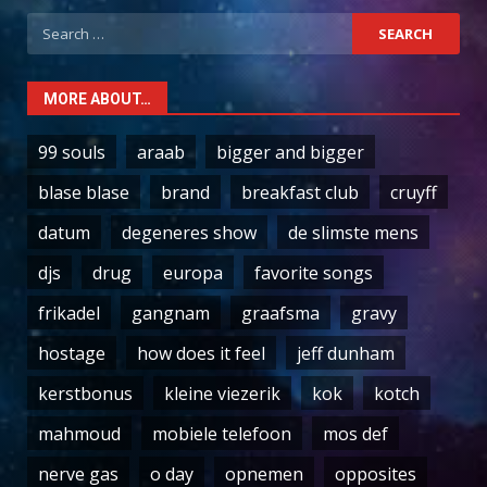
Search
for:
MORE ABOUT…
99 souls
araab
bigger and bigger
blase blase
brand
breakfast club
cruyff
datum
degeneres show
de slimste mens
djs
drug
europa
favorite songs
frikadel
gangnam
graafsma
gravy
hostage
how does it feel
jeff dunham
kerstbonus
kleine viezerik
kok
kotch
mahmoud
mobiele telefoon
mos def
nerve gas
o day
opnemen
opposites