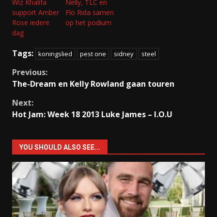
Wiz Khalifa
Nelly, TLC en
support Amber
Flo Rida samen
Rose iedere
op het podium
dag
Tags:
koningslied
pest one
sidney
steel
Continue
Previous:
The-Dream en Kelly Rowland gaan touren
Reading
Next:
Hot Jam: Week 18 2013 Luke James – I.O.U
YOU SHOULD ALSO SEE...