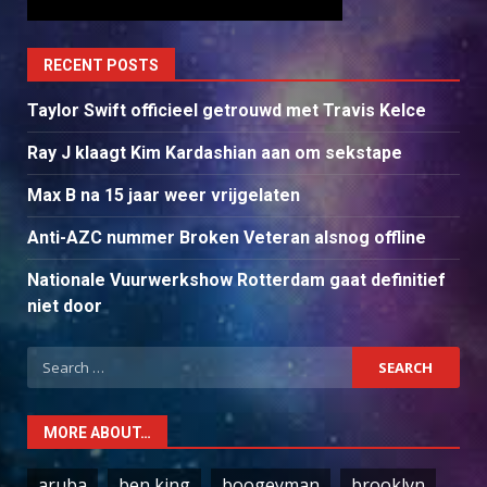
RECENT POSTS
Taylor Swift officieel getrouwd met Travis Kelce
Ray J klaagt Kim Kardashian aan om sekstape
Max B na 15 jaar weer vrijgelaten
Anti-AZC nummer Broken Veteran alsnog offline
Nationale Vuurwerkshow Rotterdam gaat definitief
niet door
Search
for:
MORE ABOUT…
aruba
ben king
boogeyman
brooklyn