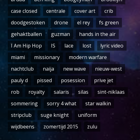
case closed
centrale
cover art
crib
doodgestoken
drone
el rey
fs green
gehaktballen
guzman
hands in the air
I Am Hip Hop
IS
lace
lost
lyric video
miami
missionary
modern warfare
nachtclub
naija
new wave
nieuw-west
pauly d
pissed
posession
prive jet
rob
royalty
salaris
silas
sint-niklaas
sommering
sorry 4 what
star walkin
stripclub
suge knight
uniform
wijdbeens
zomertijd 2015
zulu