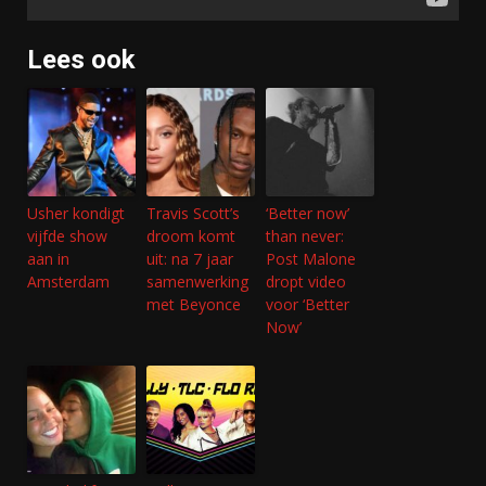
Lees ook
Usher kondigt
Travis Scott’s
‘Better now’
vijfde show
droom komt
than never:
aan in
uit: na 7 jaar
Post Malone
Amsterdam
samenwerking
dropt video
met Beyonce
voor ‘Better
Now’