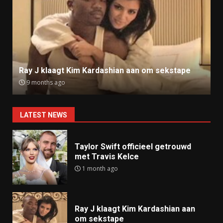
Ray J klaagt Kim Kardashian aan om sekstape
9 months ago
LATEST NEWS
Taylor Swift officieel getrouwd
met Travis Kelce
1 month ago
Ray J klaagt Kim Kardashian aan
om sekstape