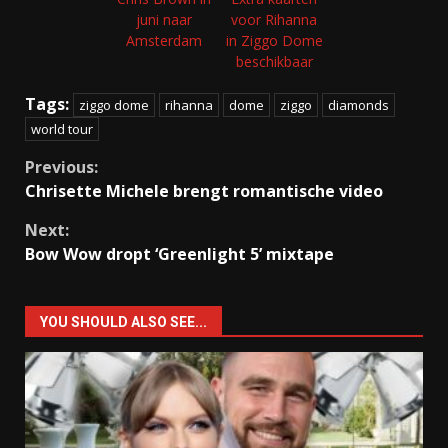
juni naar
voor Rihanna
Amsterdam
in Ziggo Dome
beschikbaar
Tags:
ziggo dome
rihanna
dome
ziggo
diamonds
world tour
Continue
Previous:
Chrisette Michele brengt romantische video
Reading
Next:
Bow Wow dropt ‘Greenlight 5’ mixtape
YOU SHOULD ALSO SEE...