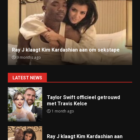
Ray J klaagt Kim Kardashian aan om sekstape
9 months ago
LATEST NEWS
Taylor Swift officieel getrouwd
met Travis Kelce
1 month ago
Ray J klaagt Kim Kardashian aan