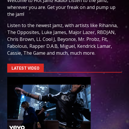
Welcome to Hot Jamz Radio! Listen to the jamz,
wherever you are. Get your freak on and pump up
the jam!
Listen to the newest jamz, with artists like Rihanna,
The Opposites, Luke James, Major Lazer, RBDJAN,
Chris Brown, LL Cool J, Beyonce, Mr. Probz, Fit,
Fabolous, Rapper D.A.B, Miguel, Kendrick Lamar,
Cassie, The Game and much, much more.
LATEST VIDEO