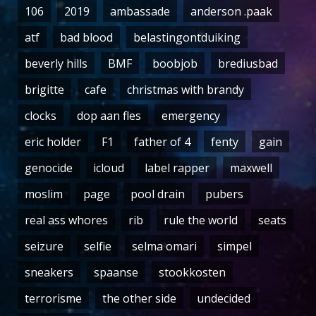
106
2019
ambassade
anderson .paak
atf
bad blood
belastingontduiking
beverly hills
BMF
boobjob
brediusbad
brigitte
cafe
christmas with brandy
clocks
dop aan fles
emergency
eric holder
F1
father of 4
fenty
gain
genocide
icloud
label rapper
maxwell
moslim
page
pool drain
pubers
real ass whores
rib
rule the world
seats
seizure
selfie
selma omari
simpel
sneakers
spaanse
stookkosten
terrorisme
the other side
undecided