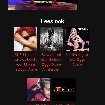
Lees ook
SNEL! Laatste
Extra concert
Shakira dit jaar
kans op tickets
Justin Bieber in
naar Ziggo
voor Rihanna
Ziggo Dome
Dome
in Ziggo Dome
Amsterdam
Chris Brown in
Extra kaarten