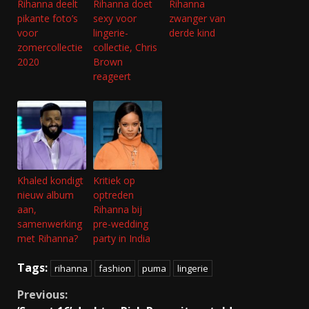
Rihanna deelt
Rihanna doet
Rihanna
pikante foto’s
sexy voor
zwanger van
voor
lingerie-
derde kind
zomercollectie
collectie, Chris
2020
Brown
reageert
Khaled kondigt
Kritiek op
nieuw album
optreden
aan,
Rihanna bij
samenwerking
pre-wedding
met Rihanna?
party in India
Tags:
rihanna
fashion
puma
lingerie
Continue
Previous: