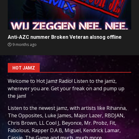
Anti-AZC nummer Broken Veteran alsnog offline
9 months ago
HOT JAMZ
Welcome to Hot Jamz Radio! Listen to the jamz,
wherever you are. Get your freak on and pump up
the jam!
Listen to the newest jamz, with artists like Rihanna,
The Opposites, Luke James, Major Lazer, RBDJAN,
Chris Brown, LL Cool J, Beyonce, Mr. Probz, Fit,
Fabolous, Rapper D.A.B, Miguel, Kendrick Lamar,
Cassie, The Game and much, much more.