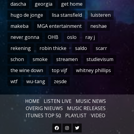
dascha
georgia
get home
hugo de jonge
lisa stansfield
luisteren
makeba
MGA entertainment
neshae
never gonna
OHB
oslo
ray j
rekening
robin thicke
saldo
scarr
schon
smoke
streamen
studievisum
the wine down
top vijf
whitney phillips
wtf
wu-tang
zesde
HOME
LISTEN LIVE
MUSIC NEWS
OVERIG NIEUWS
MUSIC RELEASES
ITUNES TOP 50
PLAYLIST
VIDEO
Facebook
Instagram
Twitter