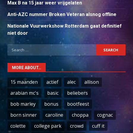
Max B na 15 jaar weer vrijgelaten
Anti-AZC nummer Broken Veteran alsnog offline
Nationale Vuurwerkshow Rotterdam gaat definitief
niet door
Search
for:
MORE ABOUT…
15 maanden
actief
alec
allison
arabian mc's
basic
beliebers
bob marley
bonus
bootfeest
born sinner
caroline
choppa
cognac
colette
college park
crowd
cuff it