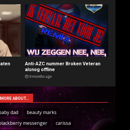
laten
Anti-AZC nummer Broken Veteran
alsnog offline
9 months ago
MORE ABOUT…
baby dad
beauty marks
blackberry messenger
carissa