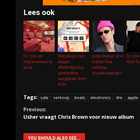
Lees ook
Dr. Dre zet
Webshops met
Justin Bieber zit in
Dr. Dre
miljoenenhuis te
neppe
laatste fase
fikse fo
koop
aftelklokjes bij
verkoop
aanbieding
muziekcatalogus
aangepakt door
ACM
Tags:
sale
verkoop
beats
electronics
dre
apple
Continue
Previous:
Usher vraagt Chris Brown voor nieuw album
Reading
YOU SHOULD ALSO SEE...