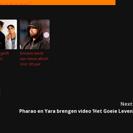
 geeft
Eminem werkt
oi
aan nieuw album
voor dit jaar
Next
Pharao en Yara brengen video ‘Het Goeie Leven