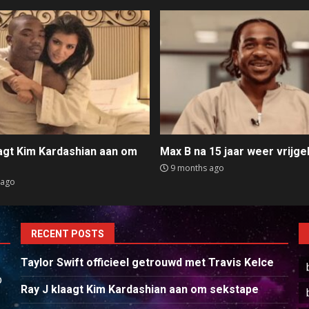
aagt Kim Kardashian aan om
Max B na 15 jaar weer vrijge
e
9 months ago
 ago
RECENT POSTS
Taylor Swift officieel getrouwd met Travis Kelce
p
Ray J klaagt Kim Kardashian aan om sekstape