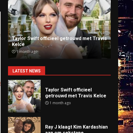
Ray J klaagt Kim Kardashian aan om
Anti
sekstape
offlin
9 months ago
9 mo
LATEST NEWS
Taylor Swift officieel
getrouwd met Travis Kelce
1 month ago
Ray J klaagt Kim Kardashian
aan om sekstape