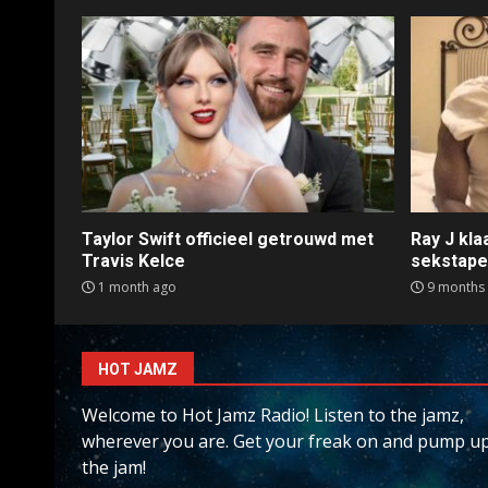
Taylor Swift officieel getrouwd met
Ray J kl
Travis Kelce
sekstap
1 month ago
9 months
HOT JAMZ
Welcome to Hot Jamz Radio! Listen to the jamz,
wherever you are. Get your freak on and pump u
the jam!