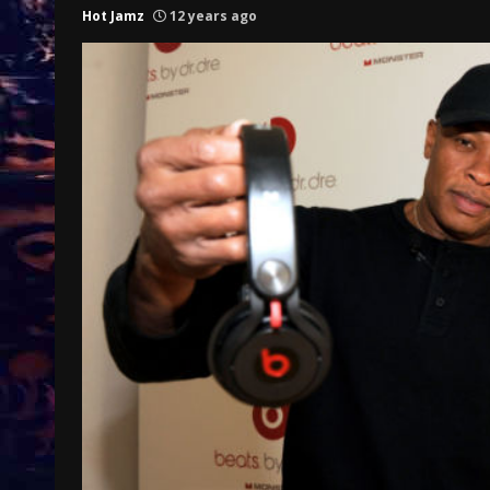
Hot Jamz
12 years ago
Treinkaartjes worden duurder,
abonnementen verdwijnen
9 months ago