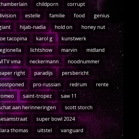
chamberlain
childporn
corrupt
division
estelle
familie
food
genius
giant
hijab-nadia
hold on
honey nut
joe tacopina
karol g
kunstwerk
legionella
lichtshow
marvin
midland
MTV vma
neckermann
noodnummer
paper right
paradijs
persbericht
postponed
pro-russian
redrum
rente
romeo
saint-tropez
saw 11
schat aan herinneringen
scott storch
sesamstraat
super bowl 2024
tiara thomas
uitstel
vanguard