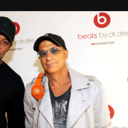
Taylor Swift officieel getrouwd met Travis
Kelce
1 month ago