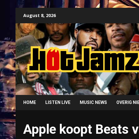
Skip
August 8, 2026
to
content
HOME
LISTEN LIVE
MUSIC NEWS
OVERIG N
Apple koopt Beats v